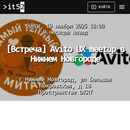
it52
menu
input
ВОЙТИ
Среда, 19 ноября 2025 18:00
9 месяцев назад
[Встреча]
Avito UX meetup в
Нижнем Новгороде
г Нижний Новгород, ул Большая
Покровская, д 18
Пространстве DKRT