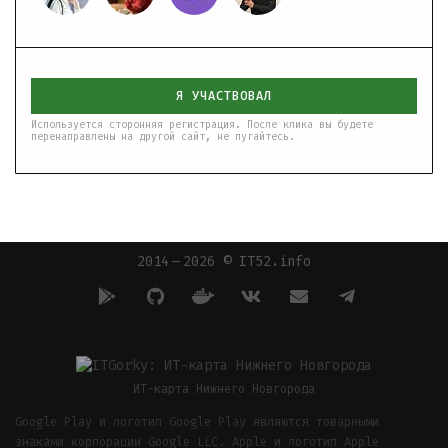
Я УЧАСТВОВАЛ
Используется сторонняя регистрация. После клика вы будете
перенаправлены на другой сайт, не пугайтесь.
2014 — 2026 © IT52.info
ИТ-карта Нижнего Новгорода
Google Play и логотип Google Play являются товарными
знаками корпорации Google LLC. Apple и логотип Apple