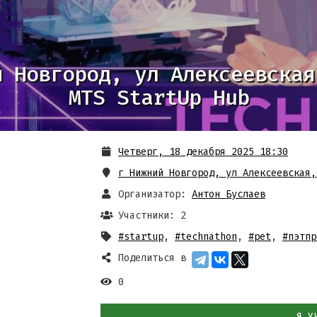
й Новгород, ул Алексеевская
MTS StartUp Hub
Четверг, 18 декабря 2025 18:30
г Нижний Новгород, ул Алексеевская,
Организатор:
Антон Буслаев
Участники: 2
#startup
,
#technathon
,
#pet
,
#пэтпр
Поделиться в
0
Я У