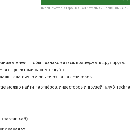
Используется сторонняя регистрация. После клика вы 
инимателей, чтобы познакомиться, поддержать друг друга.
мся с проектами нашего клуба.
анных на личном опыте от наших спикеров.
е можно найти партнёров, инвесторов и друзей. Клуб Techna
 Стартап Хаб)
ших каналах