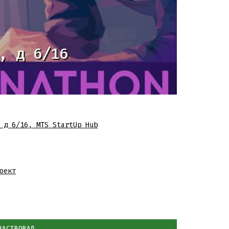
, д 6/16
 д 6/16
,
MTS StartUp Hub
оект
ЧАСТВОВАЛ