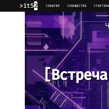
it52
СОБЫТИЯ
СООБЩЕСТВА
СТАРТАП
Ч
[Встреча