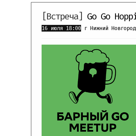
[Встреча]
Go Go Hopp
16 июля
18:00
г Нижний Новгород