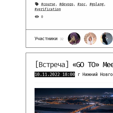
#course
,
#devops
,
#soc
,
#golang
,
#verification
0
Участники
32
[Встреча]
«GO TO» Me
10.11.2022
18:00
г Нижний Новго