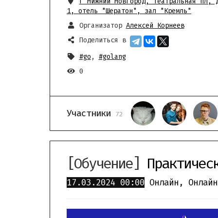
г Нижний Новгород, Театральная пл, 
1
,
отель "Шератон", зал "Кремль"
Организатор
Алексей Корнеев
Поделиться в
#go
,
#golang
0
Участники
72
[Обучение]
Практичес
17.03.2024
00:00
Онлайн
,
Онлайн