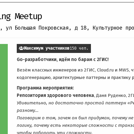
ing Meetup
, ул Большая Покровская, д 18
,
Культурное пр
Максимум участников
150 чел.
Go-разработчики, идём по барам с 2ГИС!
Везём классных инженеров из 2ГИС, Cloud.ru и MWS, ч
кодогенерацию, архитектурные паттерны и практику р
Программа мероприятия:
Репозитория здорового человека
, Даня Руденко, 2Г
Удивительно, но достаточно простой паттерн «Р
разному...
Поговорим о том, зачем он был придуман, почему 
логику, почему есть некоторые сложности с транза
чтобы побороть эти сложности.