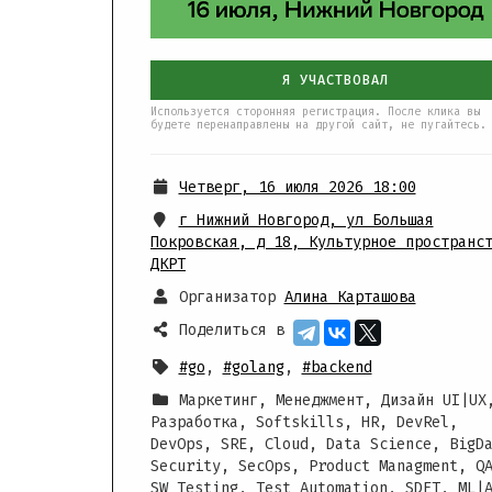
Я УЧАСТВОВАЛ
Используется сторонняя регистрация. После клика вы
будете перенаправлены на другой сайт, не пугайтесь.
Четверг, 16 июля 2026 18:00
г Нижний Новгород, ул Большая
Покровская, д 18
,
Культурное пространс
ДКРТ
Организатор
Алина Карташова
Поделиться в
#go
,
#golang
,
#backend
Маркетинг, Менеджмент, Дизайн UI|UX
Разработка, Softskills, HR, DevRel,
DevOps, SRE, Cloud, Data Science, BigD
Security, SecOps, Product Managment, Q
SW Testing, Test Automation, SDET, ML|