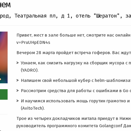
нем
род, Театральная пл, д 1
,
отель "Шератон", з
Привет, мест в зале больше нет, смотрите нас онлайн
v=PruUHpEDN4s
Вечером 28 марта пройдет встреча гоферов. Вас ждут
Узнаем, как снизить нагрузку на сборщик мусора с
(YADRO).
Напишем свой небольшой кубер с helm-шаблонизат
Рассмотрим средства для работы с ошибками в Go 
И научимся использовать мощь горутин грамотно 
(AvitoTech).
Трое из четырех докладчиков митапа приедут в Нижни
руководитель программного комитета Golangconf Дан