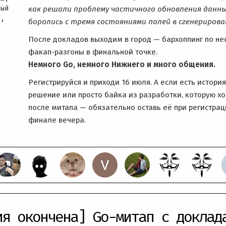
ный
как решали проблему частичного обновления данных,
t,
боролись с тремя состояниями полей в сгенерированн
После докладов выходим в город — бархоппинг по не
факап-разгоны в финальной точке.
Немного Go, немного Нижнего и много общения.
Регистрируйся и приходи 16 июля. А если есть истор
решение или просто байка из разработки, которую хо
после митапа — обязательно оставь её при регистра
финале вечера.
ия окончена] Go-митап с доклад