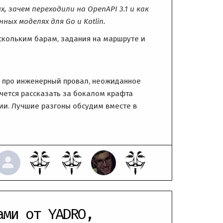
 зачем переходили на OpenAPI 3.1 и как
ых моделях для Go и Kotlin.
скольким барам, задания на маршруте и
ия про инженерный провал, неожиданное
чется рассказать за бокалом крафта
ции. Лучшие разгоны обсудим вместе в
ами от YADRO,