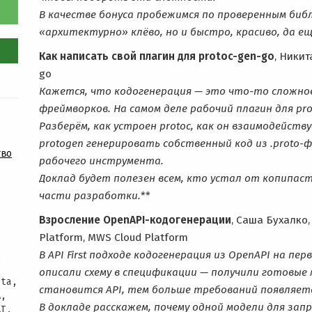
В качестве бонуса пробежимся по проверенным биб
«архитектурно» клёво, но и быстро, красиво, да ещ
Как написать свой плагин для protoc-gen-go
, Никит
go
Кажется, что кодогенерация — это что-то сложно
фреймворков. На самом деле рабочий плагин для pro
Разберём, как устроен protoc, как он взаимодейств
protogen генерировать собственный код из .proto-
тво
рабочего инструмента.
Доклад будет полезен всем, кто устал от копипа
части разработки.
**
Взросление OpenAPI-кодогенерации
, Саша Бухалко
Platform, MWS Cloud Platform
,
В API First подходе кодогенерация из OpenAPI на пе
описали схему в спецификации — получили готовые м
ata,
становится API, тем больше требований появляетс
A,
В докладе расскажем, почему одной модели для зап
AI,