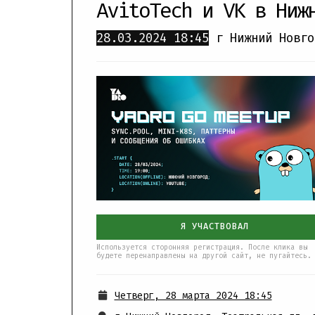
AvitoTech и VK в Ниж
28.03.2024
18:45
г Нижний Новго
Я УЧАСТВОВАЛ
Используется сторонняя регистрация. После клика вы
будете перенаправлены на другой сайт, не пугайтесь.
Четверг, 28 марта 2024 18:45