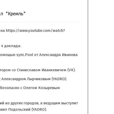
ал "Кремль"
 на https://www.youtube.com/watch?
 4 доклада:
 помощью sync.Pool от Александра Иванова
ором со Станиславом Иванкевичем (VK).
с Александром Лырчиковым (YADRO).
и безопасно с Олегом Козыревым
й из других городов, а ведущим выступит
иил Подольский (YADRO).